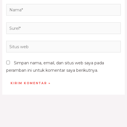
Simpan nama, email, dan situs web saya pada
peramban ini untuk komentar saya berikutnya.