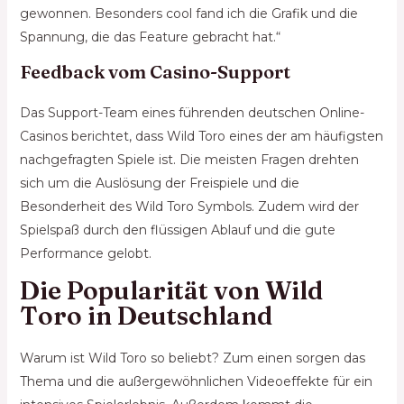
gewonnen. Besonders cool fand ich die Grafik und die
Spannung, die das Feature gebracht hat.“
Feedback vom Casino-Support
Das Support-Team eines führenden deutschen Online-
Casinos berichtet, dass Wild Toro eines der am häufigsten
nachgefragten Spiele ist. Die meisten Fragen drehten
sich um die Auslösung der Freispiele und die
Besonderheit des Wild Toro Symbols. Zudem wird der
Spielspaß durch den flüssigen Ablauf und die gute
Performance gelobt.
Die Popularität von Wild
Toro in Deutschland
Warum ist Wild Toro so beliebt? Zum einen sorgen das
Thema und die außergewöhnlichen Videoeffekte für ein