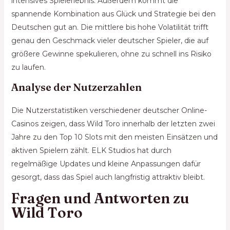
intensives Spielerlebnis. Außerdem kommt die
spannende Kombination aus Glück und Strategie bei den
Deutschen gut an. Die mittlere bis hohe Volatilität trifft
genau den Geschmack vieler deutscher Spieler, die auf
größere Gewinne spekulieren, ohne zu schnell ins Risiko
zu laufen.
Analyse der Nutzerzahlen
Die Nutzerstatistiken verschiedener deutscher Online-
Casinos zeigen, dass Wild Toro innerhalb der letzten zwei
Jahre zu den Top 10 Slots mit den meisten Einsätzen und
aktiven Spielern zählt. ELK Studios hat durch
regelmäßige Updates und kleine Anpassungen dafür
gesorgt, dass das Spiel auch langfristig attraktiv bleibt.
Fragen und Antworten zu
Wild Toro