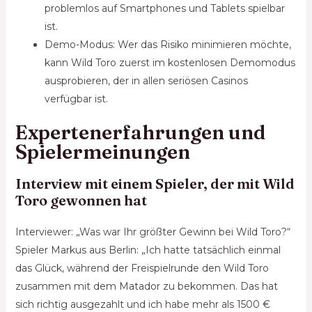
problemlos auf Smartphones und Tablets spielbar
ist.
Demo-Modus: Wer das Risiko minimieren möchte,
kann Wild Toro zuerst im kostenlosen Demomodus
ausprobieren, der in allen seriösen Casinos
verfügbar ist.
Expertenerfahrungen und
Spielermeinungen
Interview mit einem Spieler, der mit Wild
Toro gewonnen hat
Interviewer: „Was war Ihr größter Gewinn bei Wild Toro?“
Spieler Markus aus Berlin: „Ich hatte tatsächlich einmal
das Glück, während der Freispielrunde den Wild Toro
zusammen mit dem Matador zu bekommen. Das hat
sich richtig ausgezahlt und ich habe mehr als 1500 €