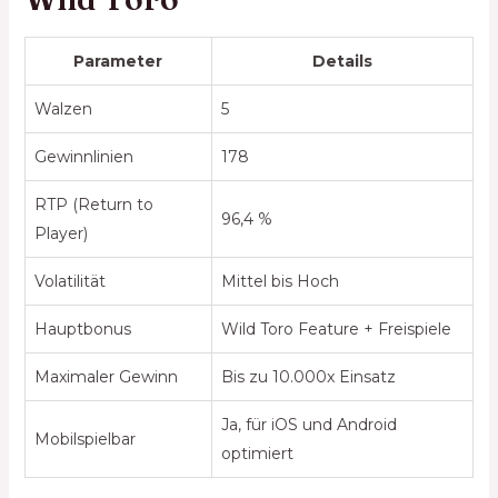
Parameter
Details
Walzen
5
Gewinnlinien
178
RTP (Return to
96,4 %
Player)
Volatilität
Mittel bis Hoch
Hauptbonus
Wild Toro Feature + Freispiele
Maximaler Gewinn
Bis zu 10.000x Einsatz
Ja, für iOS und Android
Mobilspielbar
optimiert