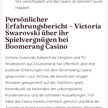
SSL-verschlüsselt und das Casino ist lizenziert sowie
reguliert.
Persönlicher
Erfahrungsbericht – Victoria
Swarovski über ihr
Spielvergnügen bei
Boomerang Casino
Victoria Swarovski, bekannt als Sängerin und TV-
Moderatorin aus Deutschland, hat öffentlich über ihre
positiven Erfahrungen mit dem Boomerang Casino
gesprochen. Laut Victoria, die bereits seit einigen
Monaten gelegentlich auf der Plattform spielt,
beeindruckt sie besonders der unkomplizierte
Kundenservice und die schnellen Auszahlungen. “Ich
habe das Casino bereits mehrfach genutzt und fand die
Auswahl an Spielautomaten wirklich großartig. Besonders