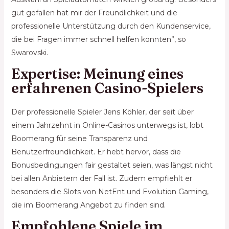
gut gefallen hat mir der Freundlichkeit und die
professionelle Unterstützung durch den Kundenservice,
die bei Fragen immer schnell helfen konnten”, so
Swarovski.
Expertise: Meinung eines
erfahrenen Casino-Spielers
Der professionelle Spieler Jens Köhler, der seit über
einem Jahrzehnt in Online-Casinos unterwegs ist, lobt
Boomerang für seine Transparenz und
Benutzerfreundlichkeit. Er hebt hervor, dass die
Bonusbedingungen fair gestaltet seien, was längst nicht
bei allen Anbietern der Fall ist. Zudem empfiehlt er
besonders die Slots von NetEnt und Evolution Gaming,
die im Boomerang Angebot zu finden sind.
Empfohlene Spiele im