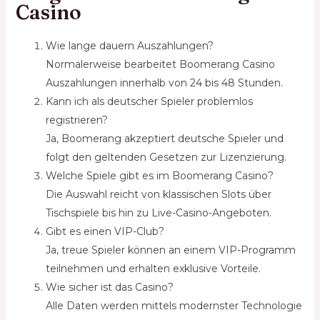
Casino
Wie lange dauern Auszahlungen?
Normalerweise bearbeitet Boomerang Casino
Auszahlungen innerhalb von 24 bis 48 Stunden.
Kann ich als deutscher Spieler problemlos
registrieren?
Ja, Boomerang akzeptiert deutsche Spieler und
folgt den geltenden Gesetzen zur Lizenzierung.
Welche Spiele gibt es im Boomerang Casino?
Die Auswahl reicht von klassischen Slots über
Tischspiele bis hin zu Live-Casino-Angeboten.
Gibt es einen VIP-Club?
Ja, treue Spieler können an einem VIP-Programm
teilnehmen und erhalten exklusive Vorteile.
Wie sicher ist das Casino?
Alle Daten werden mittels modernster Technologie