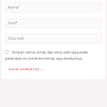
Simpan nama, email, dan situs web saya pada
peramban ini untuk komentar saya berikutnya.