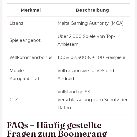
Merkmal
Beschreibung
Lizenz
Malta Gaming Authority (MGA)
Über 2.000 Spiele von Top-
Spieleangebot
Anbietern
Willkommensbonus
100% bis 300 € + 100 Freispiele
Mobile
Voll responsive für iOS und
Kompatibilität
Android
Vollständige SSL-
CTZ
Verschlüsselung zum Schutz der
Daten
FAQs – Häufig gestellte
Fragen zum Boomerang