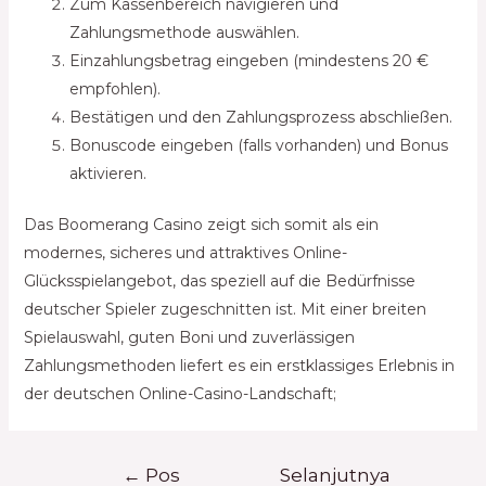
Zum Kassenbereich navigieren und
Zahlungsmethode auswählen.
Einzahlungsbetrag eingeben (mindestens 20 €
empfohlen).
Bestätigen und den Zahlungsprozess abschließen.
Bonuscode eingeben (falls vorhanden) und Bonus
aktivieren.
Das Boomerang Casino zeigt sich somit als ein
modernes, sicheres und attraktives Online-
Glücksspielangebot, das speziell auf die Bedürfnisse
deutscher Spieler zugeschnitten ist. Mit einer breiten
Spielauswahl, guten Boni und zuverlässigen
Zahlungsmethoden liefert es ein erstklassiges Erlebnis in
der deutschen Online-Casino-Landschaft;
←
Pos
Selanjutnya