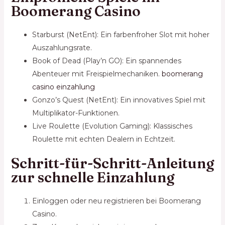
Boomerang Casino
Starburst (NetEnt): Ein farbenfroher Slot mit hoher
Auszahlungsrate.
Book of Dead (Play’n GO): Ein spannendes
Abenteuer mit Freispielmechaniken.
boomerang
casino einzahlung
Gonzo’s Quest (NetEnt): Ein innovatives Spiel mit
Multiplikator-Funktionen.
Live Roulette (Evolution Gaming): Klassisches
Roulette mit echten Dealern in Echtzeit.
Schritt-für-Schritt-Anleitung
zur schnelle Einzahlung
Einloggen oder neu registrieren bei Boomerang
Casino.