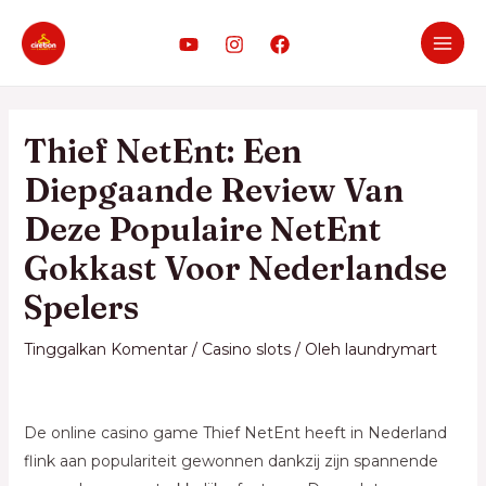
Thief NetEnt: Een
Diepgaande Review Van
Deze Populaire NetEnt
Gokkast Voor Nederlandse
Spelers
Tinggalkan Komentar
/
Casino slots
/ Oleh
laundrymart
De online casino game Thief NetEnt heeft in Nederland
flink aan populariteit gewonnen dankzij zijn spannende