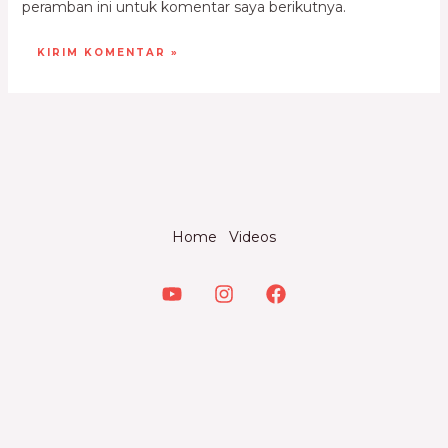
peramban ini untuk komentar saya berikutnya.
Home
Videos