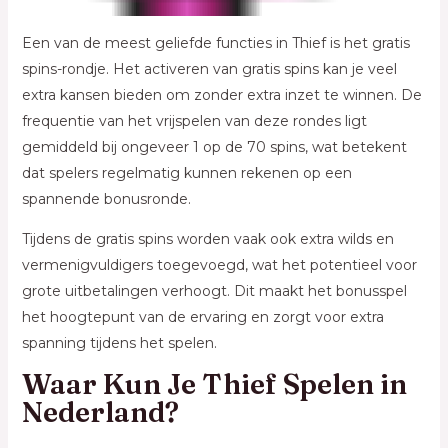
Een van de meest geliefde functies in Thief is het gratis
spins-rondje. Het activeren van gratis spins kan je veel
extra kansen bieden om zonder extra inzet te winnen. De
frequentie van het vrijspelen van deze rondes ligt
gemiddeld bij ongeveer 1 op de 70 spins, wat betekent
dat spelers regelmatig kunnen rekenen op een
spannende bonusronde.
Tijdens de gratis spins worden vaak ook extra wilds en
vermenigvuldigers toegevoegd, wat het potentieel voor
grote uitbetalingen verhoogt. Dit maakt het bonusspel
het hoogtepunt van de ervaring en zorgt voor extra
spanning tijdens het spelen.
Waar Kun Je Thief Spelen in
Nederland?