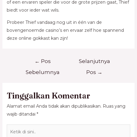
of een ervaren speler die voor de grote prijzen gaat, Thief
biedt voor ieder wat wils.
Probeer Thief vandaag nog uit in één van de
bovengenoemde casino’s en ervaar zelf hoe spannend
deze online gokkast kan zijn!
←
Pos
Selanjutnya
Sebelumnya
Pos
→
Tinggalkan Komentar
Alamat email Anda tidak akan dipublikasikan.
Ruas yang
wajib ditandai
*