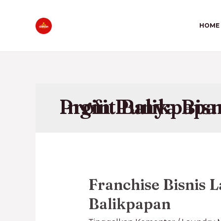
HOME
Ingin Punya Bisnis Laundry Minim Risiko Maksimal Profit Balikp
Franchise Bisnis 
Balikpapan