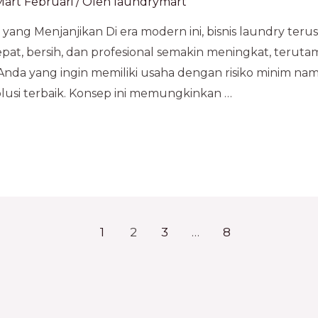
art Februari
/ Oleh
laundrymart
 yang Menjanjikan Di era modern ini, bisnis laundry te
at, bersih, dan profesional semakin meningkat, terutama
 Anda yang ingin memiliki usaha dengan risiko minim 
olusi terbaik. Konsep ini memungkinkan …
1
2
3
…
8