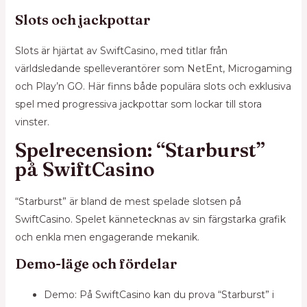
Slots och jackpottar
Slots är hjärtat av SwiftCasino, med titlar från
världsledande spelleverantörer som NetEnt, Microgaming
och Play’n GO. Här finns både populära slots och exklusiva
spel med progressiva jackpottar som lockar till stora
vinster.
Spelrecension: “Starburst”
på SwiftCasino
“Starburst” är bland de mest spelade slotsen på
SwiftCasino. Spelet kännetecknas av sin färgstarka grafik
och enkla men engagerande mekanik.
Demo-läge och fördelar
Demo: På SwiftCasino kan du prova “Starburst” i