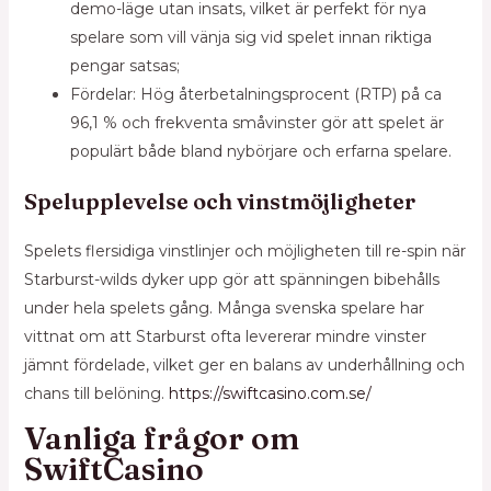
demo-läge utan insats, vilket är perfekt för nya
spelare som vill vänja sig vid spelet innan riktiga
pengar satsas;
Fördelar: Hög återbetalningsprocent (RTP) på ca
96,1 % och frekventa småvinster gör att spelet är
populärt både bland nybörjare och erfarna spelare.
Spelupplevelse och vinstmöjligheter
Spelets flersidiga vinstlinjer och möjligheten till re-spin när
Starburst-wilds dyker upp gör att spänningen bibehålls
under hela spelets gång. Många svenska spelare har
vittnat om att Starburst ofta levererar mindre vinster
jämnt fördelade, vilket ger en balans av underhållning och
chans till belöning.
https://swiftcasino.com.se/
Vanliga frågor om
SwiftCasino