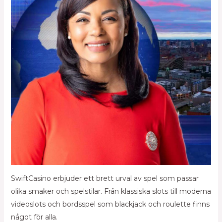
SwiftCasino erbjuder ett brett urval av spel som passar
olika smaker och spelstilar. Från klassiska slots till moderna
videoslots och bordsspel som blackjack och roulette finns
något för alla.