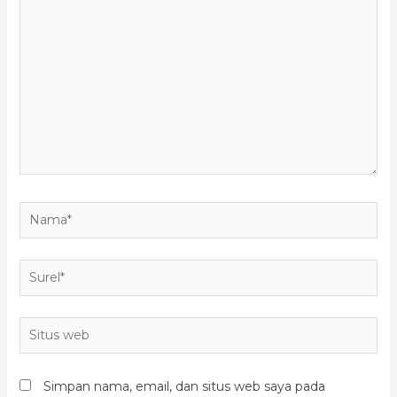
Simpan nama, email, dan situs web saya pada