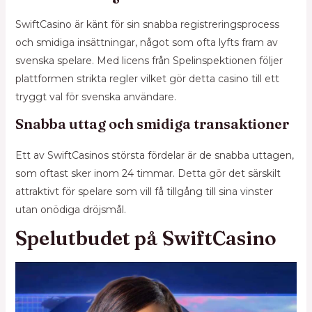
SwiftCasino är känt för sin snabba registreringsprocess
och smidiga insättningar, något som ofta lyfts fram av
svenska spelare. Med licens från Spelinspektionen följer
plattformen strikta regler vilket gör detta casino till ett
tryggt val för svenska användare.
Snabba uttag och smidiga transaktioner
Ett av SwiftCasinos största fördelar är de snabba uttagen,
som oftast sker inom 24 timmar. Detta gör det särskilt
attraktivt för spelare som vill få tillgång till sina vinster
utan onödiga dröjsmål.
Spelutbudet på SwiftCasino