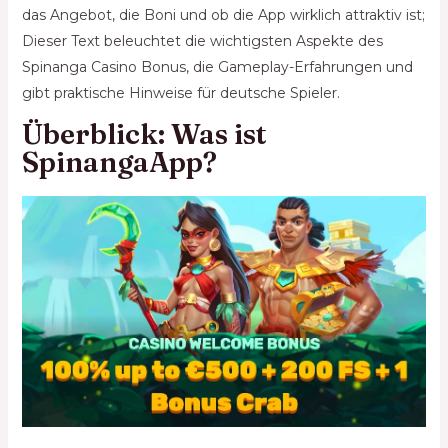
das Angebot, die Boni und ob die App wirklich attraktiv ist;
Dieser Text beleuchtet die wichtigsten Aspekte des
Spinanga Casino Bonus, die Gameplay-Erfahrungen und
gibt praktische Hinweise für deutsche Spieler.
Überblick: Was ist
SpinangaApp?