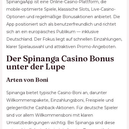
SpinangaApp ist eine Online-Casino-Plattform, die
mobile-optimierte Spiele, klassische Slots, Live-Casino-
Optionen und regelmäßige Bonusaktionen anbietet. Die
App positioniert sich als benutzerfreundlich und richtet
sich an ein europäisches Publikum — inklusive
Deutschland. Der Fokus liegt auf schnellen Einzahlungen,
klarer Spielauswahl und attraktiven Promo-Angeboten.
Der Spinanga Casino Bonus
unter der Lupe
Arten von Boni
Spinanga bietet typische Casino-Boni an, darunter
Willkommenspakete, Einzahlungsboni, Freispiele und
gelegentliche Cashback-Aktionen. Für deutsche Spieler
sind vor allem Willkommensboni mit klaren
Umsatzbedingungen wichtig. Bei Spinanga sind diese