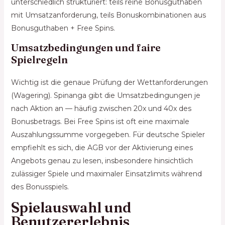
unterschiedlich strukturiert: teils reine Bonusguthaben
mit Umsatzanforderung, teils Bonuskombinationen aus
Bonusguthaben + Free Spins.
Umsatzbedingungen und faire
Spielregeln
Wichtig ist die genaue Prüfung der Wettanforderungen
(Wagering). Spinanga gibt die Umsatzbedingungen je
nach Aktion an — häufig zwischen 20x und 40x des
Bonusbetrags. Bei Free Spins ist oft eine maximale
Auszahlungssumme vorgegeben. Für deutsche Spieler
empfiehlt es sich, die AGB vor der Aktivierung eines
Angebots genau zu lesen, insbesondere hinsichtlich
zulässiger Spiele und maximaler Einsatzlimits während
des Bonusspiels.
Spielauswahl und
Benutzererlebnis