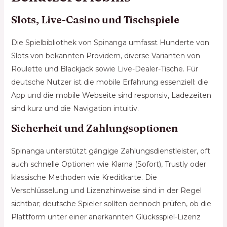
Slots, Live-Casino und Tischspiele
Die Spielbibliothek von Spinanga umfasst Hunderte von
Slots von bekannten Providern, diverse Varianten von
Roulette und Blackjack sowie Live-Dealer-Tische. Für
deutsche Nutzer ist die mobile Erfahrung essenziell: die
App und die mobile Webseite sind responsiv, Ladezeiten
sind kurz und die Navigation intuitiv.
Sicherheit und Zahlungsoptionen
Spinanga unterstützt gängige Zahlungsdienstleister, oft
auch schnelle Optionen wie Klarna (Sofort), Trustly oder
klassische Methoden wie Kreditkarte. Die
Verschlüsselung und Lizenzhinweise sind in der Regel
sichtbar; deutsche Spieler sollten dennoch prüfen, ob die
Plattform unter einer anerkannten Glücksspiel-Lizenz