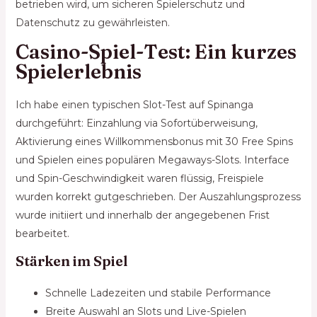
betrieben wird, um sicheren Spielerschutz und
Datenschutz zu gewährleisten.
Casino-Spiel-Test: Ein kurzes
Spielerlebnis
Ich habe einen typischen Slot-Test auf Spinanga
durchgeführt: Einzahlung via Sofortüberweisung,
Aktivierung eines Willkommensbonus mit 30 Free Spins
und Spielen eines populären Megaways-Slots. Interface
und Spin-Geschwindigkeit waren flüssig, Freispiele
wurden korrekt gutgeschrieben. Der Auszahlungsprozess
wurde initiiert und innerhalb der angegebenen Frist
bearbeitet.
Stärken im Spiel
Schnelle Ladezeiten und stabile Performance
Breite Auswahl an Slots und Live-Spielen