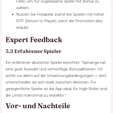
Filter, um nur zugelassene Spiele mit Bonus zu
wählen.
Nutzen Sie Freispiele zuerst bei Spielen mit hoher
RTP (Return to Player), wenn die Promotion dies
erlaubt.
Expert Feedback
3.2 Erfahrener Spieler
Ein erfahrener deutscher Spieler berichtet: “Spinanga hat
eine gute Auswahl und vernünftige Bonusaktionen. Ich
achte vor allem auf die Umsetzungsbedingungen — dort
unterscheiden sie sich stark zwischen Aktionen. Für
gelegentliche Spieler ist die App ideal, für High-Roller sind
die Limits manchmal zu restriktiv.”
Vor- und Nachteile