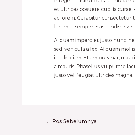
Integer efficitur nulla ac nulla 
et ultrices posuere cubilia curae
ac lorem. Curabitur consectetur
lorem id semper. Suspendisse vel m
Aliquam imperdiet justo nunc, nec 
sed, vehicula a leo. Aliquam molli
iaculis diam. Etiam pulvinar, ma
a mauris. Phasellus vulputate la
justo vel, feugiat ultricies magna.
←
Pos Sebelumnya