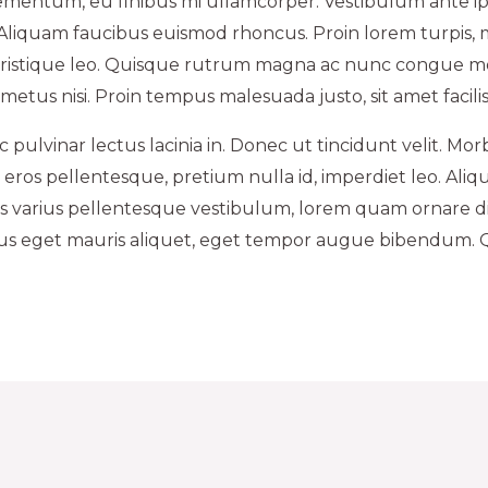
elementum, eu finibus mi ullamcorper. Vestibulum ante ip
; Aliquam faucibus euismod rhoncus. Proin lorem turpis, 
 tristique leo. Quisque rutrum magna ac nunc congue m
etus nisi. Proin tempus malesuada justo, sit amet facilisi
pulvinar lectus lacinia in. Donec ut tincidunt velit. Mor
s eros pellentesque, pretium nulla id, imperdiet leo. Aliq
uris varius pellentesque vestibulum, lorem quam ornare
cus eget mauris aliquet, eget tempor augue bibendum. 