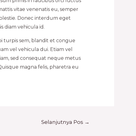
sum primis in faucibus orci luctus
mattis vitae venenatis eu, semper
olestie. Donec interdum eget
s diam vehicula id.
bi turpis sem, blandit et congue
uam vel vehicula dui. Etiam vel
 diam, sed consequat neque metus
Quisque magna felis, pharetra eu
Selanjutnya Pos
→