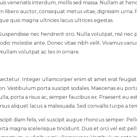
nd quis venenatis interdum, mollis sed massa. Nullam at he
on libero auctor, consequat metus vitae, dignissim urna.
ue quis magna ultricies lacus ultrices egestas.
uspendisse nec hendrerit orci. Nulla volutpat, nisl nec pr
odio molestie ante. Donec vitae nibh velit. Vivamus variu
 Nullam volutpat ac leo in ornare.
sectetur. Integer ullamcorper enim sit amet erat feugiat 
on. Vestibulum porta suscipit sodales. Maecenas eu porta
la, porta a risus ac, semper faucibus ex. Praesent eu est 
sus aliquet lacus a malesuada. Sed convallis turpis a te
scipit diam felis, vel suscipit augue rhoncus semper. Pel
rta magna scelerisque tincidunt. Duis et orci vel est pel