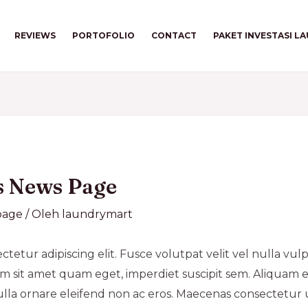
REVIEWS
PORTOFOLIO
CONTACT
PAKET INVESTASI L
s News Page
age
/ Oleh
laundrymart
tetur adipiscing elit. Fusce volutpat velit vel nulla vulp
um sit amet quam eget, imperdiet suscipit sem. Aliquam
lla ornare eleifend non ac eros. Maecenas consectetur 