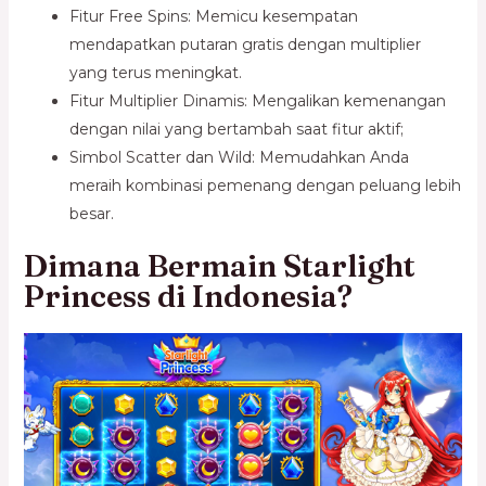
Fitur Free Spins: Memicu kesempatan
mendapatkan putaran gratis dengan multiplier
yang terus meningkat.
Fitur Multiplier Dinamis: Mengalikan kemenangan
dengan nilai yang bertambah saat fitur aktif;
Simbol Scatter dan Wild: Memudahkan Anda
meraih kombinasi pemenang dengan peluang lebih
besar.
Dimana Bermain Starlight
Princess di Indonesia?