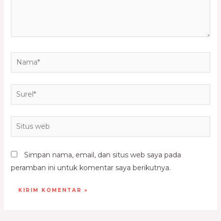
Simpan nama, email, dan situs web saya pada
peramban ini untuk komentar saya berikutnya.