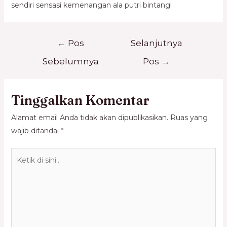
sendiri sensasi kemenangan ala putri bintang!
←
Pos
Selanjutnya
Sebelumnya
Pos
→
Tinggalkan Komentar
Alamat email Anda tidak akan dipublikasikan.
Ruas yang
wajib ditandai
*