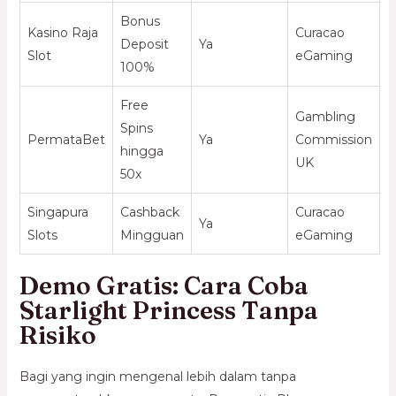
Bonus
Kasino Raja
Curacao
Deposit
Ya
Slot
eGaming
100%
Free
Gambling
Spins
PermataBet
Ya
Commission
hingga
UK
50x
Singapura
Cashback
Curacao
Ya
Slots
Mingguan
eGaming
Demo Gratis: Cara Coba
Starlight Princess Tanpa
Risiko
Bagi yang ingin mengenal lebih dalam tanpa