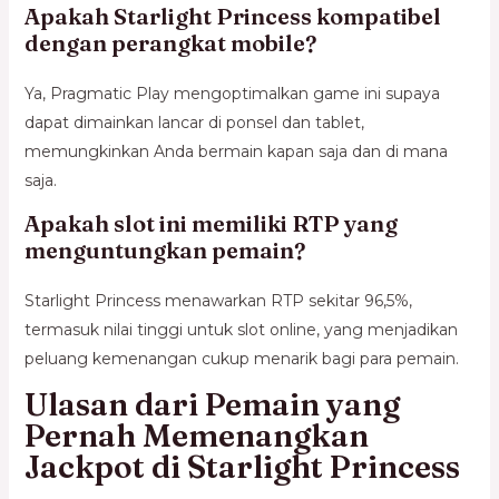
Apakah Starlight Princess kompatibel
dengan perangkat mobile?
Ya, Pragmatic Play mengoptimalkan game ini supaya
dapat dimainkan lancar di ponsel dan tablet,
memungkinkan Anda bermain kapan saja dan di mana
saja.
Apakah slot ini memiliki RTP yang
menguntungkan pemain?
Starlight Princess menawarkan RTP sekitar 96,5%,
termasuk nilai tinggi untuk slot online, yang menjadikan
peluang kemenangan cukup menarik bagi para pemain.
Ulasan dari Pemain yang
Pernah Memenangkan
Jackpot di Starlight Princess