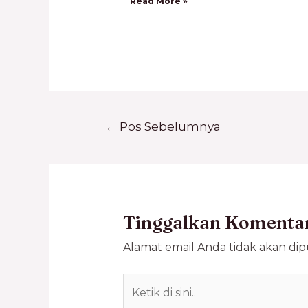
Read More »
←
Pos Sebelumnya
Tinggalkan Komenta
Alamat email Anda tidak akan dipu