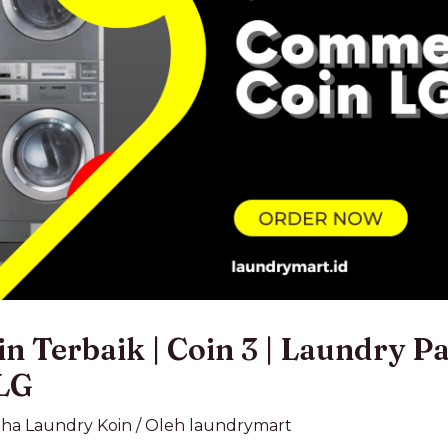
n Terbaik | Coin 3 | Laundry P
LG
ha Laundry Koin
/ Oleh
laundrymart