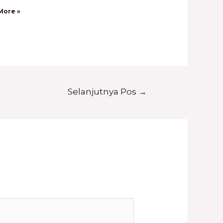
More »
Selanjutnya Pos
→