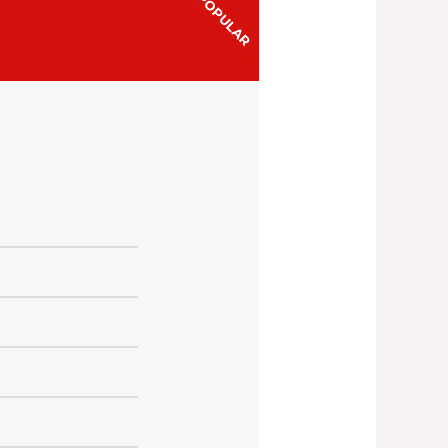
POPULAR