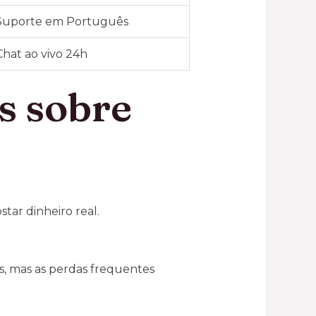
Suporte em Português
Chat ao vivo 24h
s sobre
tar dinheiro real.
s, mas as perdas frequentes