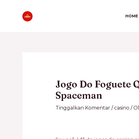
HOME
Jogo Do Foguete Q
Spaceman
Tinggalkan Komentar
/
casino
/ O