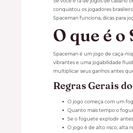
Se você é fã de jogos de cassino 
conquistou os jogadores brasileir
Spaceman funciona, dicas para jo
O que é o
Spaceman é um jogo de caça-níqu
vibrantes e uma jogabilidade flui
multiplicar seus ganhos antes qu
Regras Gerais d
O jogo começa com um fogue
Quanto mais tempo o foguet
Se o foguete explodir antes
O jogo é de alto risco, alt