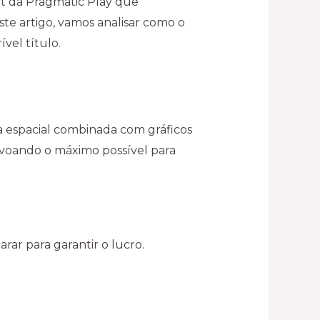
ot da Pragmatic Play que
ste artigo, vamos analisar como o
vel título.
 espacial combinada com gráficos
” voando o máximo possível para
ar para garantir o lucro.