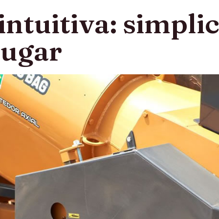
intuitiva: simpl
lugar