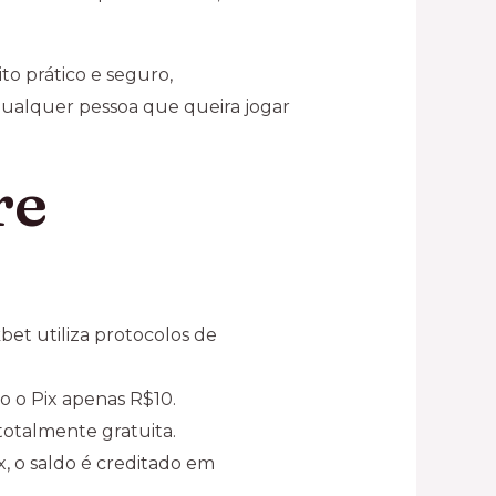
to prático e seguro,
qualquer pessoa que queira jogar
re
bet utiliza protocolos de
o o Pix apenas R$10.
totalmente gratuita.
 o saldo é creditado em