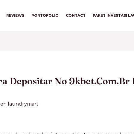
REVIEWS
PORTOFOLIO
CONTACT
PAKET INVESTASI L
ra Depositar No 9kbet.com.br
leh
laundrymart