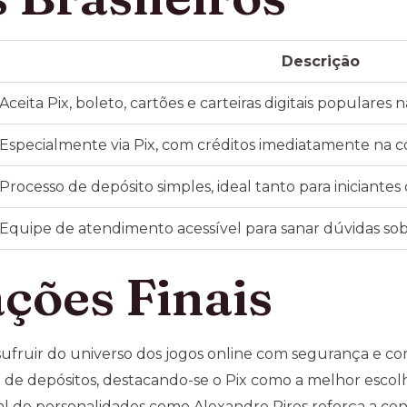
Descrição
Aceita Pix, boleto, cartões e carteiras digitais populares n
Especialmente via Pix, com créditos imediatamente na c
Processo de depósito simples, ideal tanto para iniciante
Equipe de atendimento acessível para sanar dúvidas s
ções Finais
usufruir do universo dos jogos online com segurança e c
de depósitos, destacando-se o Pix como a melhor escolh
eal de personalidades como Alexandre Pires reforça a con