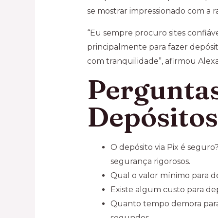
se mostrar impressionado com a ra
“Eu sempre procuro sites confiáve
principalmente para fazer depósi
com tranquilidade”, afirmou Alex
Perguntas
Depósitos
O depósito via Pix é seguro
segurança rigorosos.
Qual o valor mínimo para d
Existe algum custo para dep
Quanto tempo demora para 
segundos.