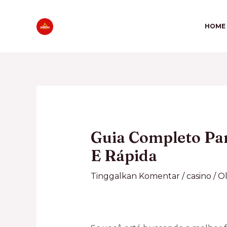
HOME
Guia Completo Pa
E Rápida
Tinggalkan Komentar
/
casino
/ O