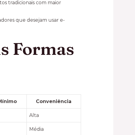
tos tradicionais com maior
gadores que desejam usar e-
is Formas
Mínimo
Conveniência
Alta
Média