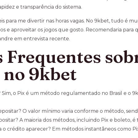
pidez e transparência do sistema.
is para me divertir nas horas vagas. No 9kbet, tudo é mui
tos e aproveitar os jogos que gosto. Recomendaria para 
andre em entrevista recente.
 Frequentes sob
 no 9kbet
? Sim, o Pix é um método regulamentado no Brasil e o 9k
epositar? O valor mínimo varia conforme o método, send
ositar? A maioria dos métodos, incluindo Pix e boleto, é 
o crédito aparecer? Em métodos instantâneos como Pix,