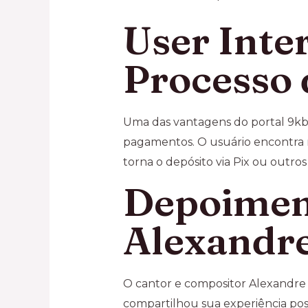
User Inter
Processo 
Uma das vantagens do portal 9kbet
pagamentos. O usuário encontra r
torna o depósito via Pix ou outros
Depoiment
Alexandre
O cantor e compositor Alexandre P
compartilhou sua experiência posit