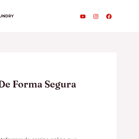
AUNDRY
 De Forma Segura