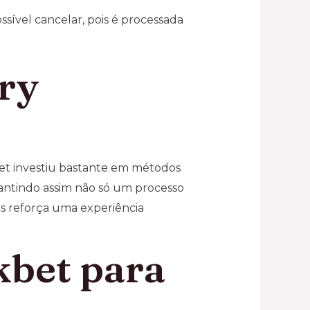
ossível cancelar, pois é processada
try
9kbet investiu bastante em métodos
rantindo assim não só um processo
os reforça uma experiência
kbet para