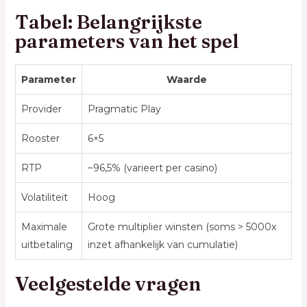
Tabel: Belangrijkste
parameters van het spel
Parameter
Waarde
Provider
Pragmatic Play
Rooster
6×5
RTP
~96,5% (varieert per casino)
Volatiliteit
Hoog
Maximale
Grote multiplier winsten (soms > 5000x
uitbetaling
inzet afhankelijk van cumulatie)
Veelgestelde vragen