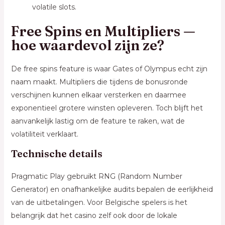
volatile slots.
Free Spins en Multipliers —
hoe waardevol zijn ze?
De free spins feature is waar Gates of Olympus echt zijn
naam maakt. Multipliers die tijdens de bonusronde
verschijnen kunnen elkaar versterken en daarmee
exponentieel grotere winsten opleveren. Toch blijft het
aanvankelijk lastig om de feature te raken, wat de
volatiliteit verklaart.
Technische details
Pragmatic Play gebruikt RNG (Random Number
Generator) en onafhankelijke audits bepalen de eerlijkheid
van de uitbetalingen. Voor Belgische spelers is het
belangrijk dat het casino zelf ook door de lokale