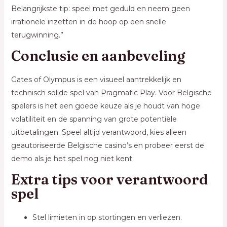
Belangrijkste tip: speel met geduld en neem geen
irrationele inzetten in de hoop op een snelle
terugwinning.”
Conclusie en aanbeveling
Gates of Olympus is een visueel aantrekkelijk en
technisch solide spel van Pragmatic Play. Voor Belgische
spelers is het een goede keuze als je houdt van hoge
volatiliteit en de spanning van grote potentiële
uitbetalingen. Speel altijd verantwoord, kies alleen
geautoriseerde Belgische casino’s en probeer eerst de
demo als je het spel nog niet kent.
Extra tips voor verantwoord
spel
Stel limieten in op stortingen en verliezen.