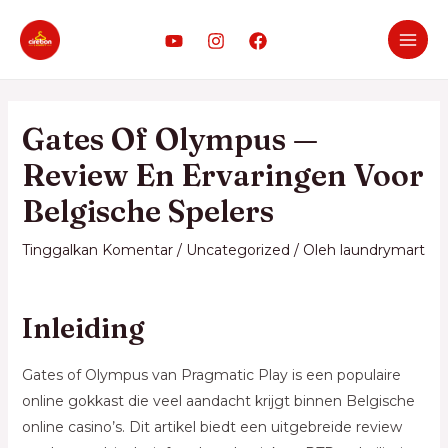
Gates Of Olympus —
Review En Ervaringen Voor
Belgische Spelers
Tinggalkan Komentar
/
Uncategorized
/ Oleh
laundrymart
Inleiding
Gates of Olympus van Pragmatic Play is een populaire
online gokkast die veel aandacht krijgt binnen Belgische
online casino’s. Dit artikel biedt een uitgebreide review