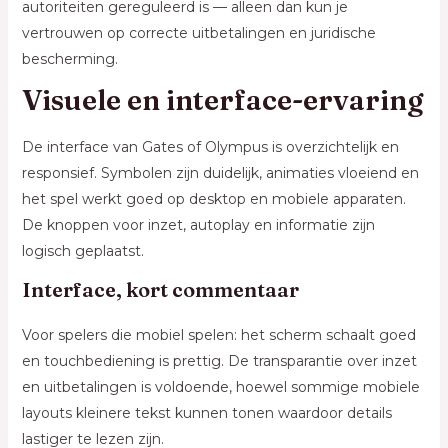
autoriteiten gereguleerd is — alleen dan kun je
vertrouwen op correcte uitbetalingen en juridische
bescherming.
Visuele en interface-ervaring
De interface van Gates of Olympus is overzichtelijk en
responsief. Symbolen zijn duidelijk, animaties vloeiend en
het spel werkt goed op desktop en mobiele apparaten.
De knoppen voor inzet, autoplay en informatie zijn
logisch geplaatst.
Interface, kort commentaar
Voor spelers die mobiel spelen: het scherm schaalt goed
en touchbediening is prettig. De transparantie over inzet
en uitbetalingen is voldoende, hoewel sommige mobiele
layouts kleinere tekst kunnen tonen waardoor details
lastiger te lezen zijn.