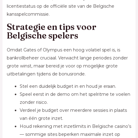
licentiestatus op de officiële site van de Belgische
kansspelcommissie.
Strategie en tips voor
Belgische spelers
Omdat Gates of Olympus een hoog volatiel spel is, is
bankrollbeheer cruciaal. Verwacht lange periodes zonder
grote winst, maar bereid je voor op mogelijke grote
uitbetalingen tijdens de bonusronde.
Stel een duidelijk budget in en houd je eraan.
Speel eerst in de demo om het spelritme te voelen
zonder risico.
Verdeel je budget over meerdere sessies in plaats
van één grote inzet.
Houd rekening met inzetlimits in Belgische casino’s
— sommige sites beperken maximale inzet op