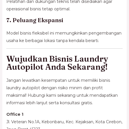
Pelatihan dan dukungan teknis telah disediakan agar
operasional bisnis tetap optimal.
7. Peluang Ekspansi
Model bisnis fleksibel ini memungkinkan pengembangan
usaha ke berbagai lokasi tanpa kendala berarti.
Wujudkan Bisnis Laundry
Autopilot Anda Sekarang!
Jangan lewatkan kesempatan untuk memiliki bisnis
laundry autopilot dengan risiko minim dan profit
maksimal! Hubungi kami sekarang untuk mendapatkan
informasi lebih lanjut serta konsultasi gratis.
Office 1
Jl. Veteran No.1A, Kebonbaru, Kec. Kejaksan, Kota Cirebon,