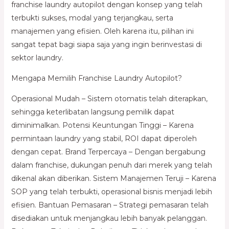
franchise laundry autopilot dengan konsep yang telah
terbukti sukses, modal yang terjangkau, serta
manajemen yang efisien. Oleh karena itu, pilihan ini
sangat tepat bagi siapa saja yang ingin berinvestasi di
sektor laundry.
Mengapa Memilih Franchise Laundry Autopilot?
Operasional Mudah – Sistem otomatis telah diterapkan,
sehingga keterlibatan langsung pemilik dapat
diminimalkan. Potensi Keuntungan Tinggi – Karena
permintaan laundry yang stabil, ROI dapat diperoleh
dengan cepat. Brand Terpercaya – Dengan bergabung
dalam franchise, dukungan penuh dari merek yang telah
dikenal akan diberikan. Sistem Manajemen Teruji – Karena
SOP yang telah terbukti, operasional bisnis menjadi lebih
efisien. Bantuan Pemasaran – Strategi pemasaran telah
disediakan untuk menjangkau lebih banyak pelanggan.