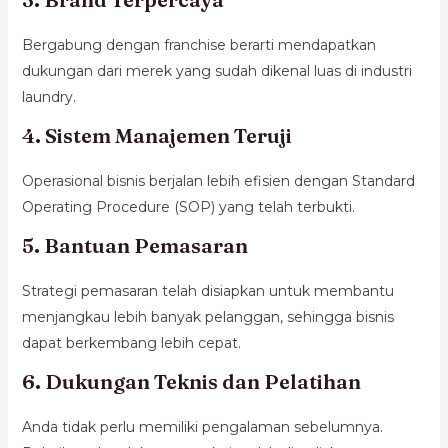
Bergabung dengan franchise berarti mendapatkan
dukungan dari merek yang sudah dikenal luas di industri
laundry.
4. Sistem Manajemen Teruji
Operasional bisnis berjalan lebih efisien dengan Standard
Operating Procedure (SOP) yang telah terbukti.
5. Bantuan Pemasaran
Strategi pemasaran telah disiapkan untuk membantu
menjangkau lebih banyak pelanggan, sehingga bisnis
dapat berkembang lebih cepat.
6. Dukungan Teknis dan Pelatihan
Anda tidak perlu memiliki pengalaman sebelumnya.