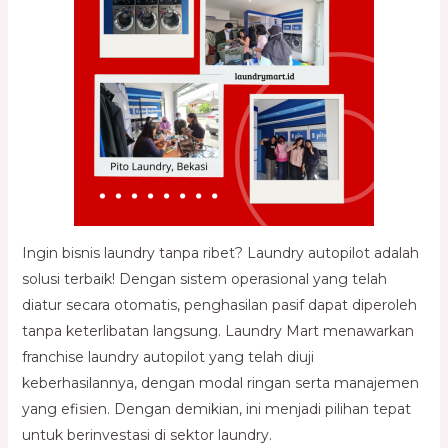
Ingin bisnis laundry tanpa ribet? Laundry autopilot adalah
solusi terbaik! Dengan sistem operasional yang telah
diatur secara otomatis, penghasilan pasif dapat diperoleh
tanpa keterlibatan langsung. Laundry Mart menawarkan
franchise laundry autopilot yang telah diuji
keberhasilannya, dengan modal ringan serta manajemen
yang efisien. Dengan demikian, ini menjadi pilihan tepat
untuk berinvestasi di sektor laundry.