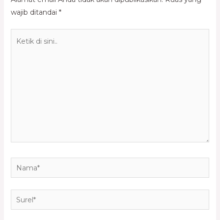
wajib ditandai
*