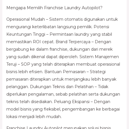
Mengapa Memilih Franchise Laundry Autopilot?
Operasional Mudah – Sistem otomatis digunakan untuk
mengurangi keterlibatan langsung pemilik. Potensi
Keuntungan Tinggi – Permintaan laundry yang stabil
memastikan ROI cepat. Brand Terpercaya – Dengan
bergabung ke dalam franchise, dukungan dari merek
yang sudah dikenal dapat diperoleh. Sistem Manajemen
Teruji – SOP yang telah diterapkan membuat operasional
bisnis lebih efisien. Bantuan Pemasaran – Strategi
pemasaran diterapkan untuk menjangkau lebih banyak
pelanggan. Dukungan Teknis dan Pelatihan – Tidak
diperlukan pengalaman, sebab pelatihan serta dukungan
teknis telah disediakan. Peluang Ekspansi – Dengan
model bisnis yang fleksibel, pengembangan ke berbagai
lokasi menjadi lebih mudah.
Franchise Laundry Autopilot merupakan solusi bisnis