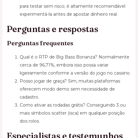
para testar sem risco; é altamente recomendável
experimentá-la antes de apostar dinheiro real.
Perguntas e respostas
Perguntas frequentes
Qual é o RTP de Big Bass Bonanza? Normalmente
cerca de 96,71%, embora isso possa variar
ligeiramente conforme a versão do jogo no cassino.
Posso jogar de graça? Sim, muitas plataformas
oferecem modo demo sem necessidade de
cadastro.
Como ativar as rodadas grátis? Conseguindo 3 ou
mais símbolos scatter (isca) em qualquer posição
dos rolos.
Especialistas e testemunhos