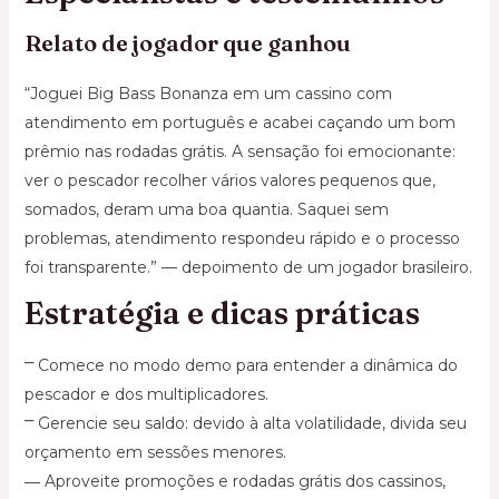
Relato de jogador que ganhou
“Joguei Big Bass Bonanza em um cassino com
atendimento em português e acabei caçando um bom
prêmio nas rodadas grátis. A sensação foi emocionante:
ver o pescador recolher vários valores pequenos que,
somados, deram uma boa quantia. Saquei sem
problemas, atendimento respondeu rápido e o processo
foi transparente.” — depoimento de um jogador brasileiro.
Estratégia e dicas práticas
⎻ Comece no modo demo para entender a dinâmica do
pescador e dos multiplicadores.
⎻ Gerencie seu saldo: devido à alta volatilidade, divida seu
orçamento em sessões menores.
― Aproveite promoções e rodadas grátis dos cassinos,