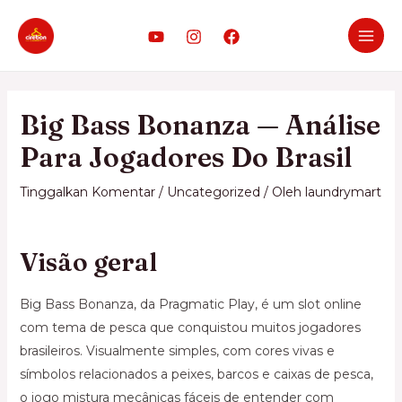
Big Bass Bonanza — Análise
Para Jogadores Do Brasil
Tinggalkan Komentar
/
Uncategorized
/ Oleh
laundrymart
Visão geral
Big Bass Bonanza, da Pragmatic Play, é um slot online
com tema de pesca que conquistou muitos jogadores
brasileiros. Visualmente simples, com cores vivas e
símbolos relacionados a peixes, barcos e caixas de pesca,
o jogo mistura mecânicas fáceis de entender com