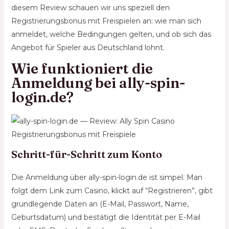
diesem Review schauen wir uns speziell den
Registrierungsbonus mit Freispielen an: wie man sich
anmeldet, welche Bedingungen gelten, und ob sich das
Angebot für Spieler aus Deutschland lohnt.
Wie funktioniert die
Anmeldung bei ally-spin-
login.de?
Schritt-für-Schritt zum Konto
Die Anmeldung über ally-spin-login.de ist simpel. Man
folgt dem Link zum Casino, klickt auf “Registrieren”, gibt
grundlegende Daten an (E-Mail, Passwort, Name,
Geburtsdatum) und bestätigt die Identität per E-Mail