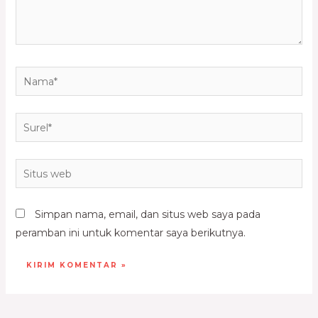
Simpan nama, email, dan situs web saya pada
peramban ini untuk komentar saya berikutnya.