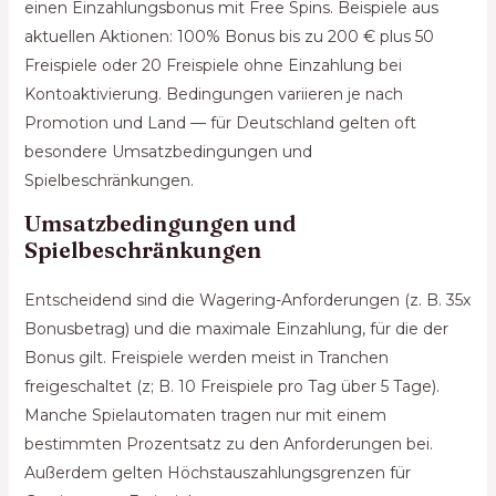
einen Einzahlungsbonus mit Free Spins. Beispiele aus
aktuellen Aktionen: 100% Bonus bis zu 200 € plus 50
Freispiele oder 20 Freispiele ohne Einzahlung bei
Kontoaktivierung. Bedingungen variieren je nach
Promotion und Land — für Deutschland gelten oft
besondere Umsatzbedingungen und
Spielbeschränkungen.
Umsatzbedingungen und
Spielbeschränkungen
Entscheidend sind die Wagering-Anforderungen (z. B. 35x
Bonusbetrag) und die maximale Einzahlung, für die der
Bonus gilt. Freispiele werden meist in Tranchen
freigeschaltet (z; B. 10 Freispiele pro Tag über 5 Tage).
Manche Spielautomaten tragen nur mit einem
bestimmten Prozentsatz zu den Anforderungen bei.
Außerdem gelten Höchstauszahlungsgrenzen für