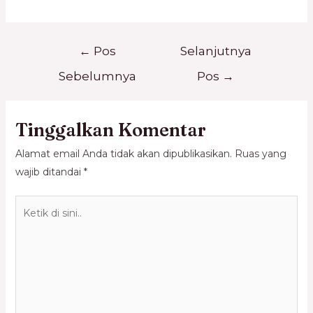
←
Pos
Selanjutnya
Sebelumnya
Pos
→
Tinggalkan Komentar
Alamat email Anda tidak akan dipublikasikan.
Ruas yang
wajib ditandai
*