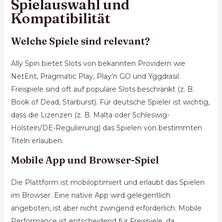
Spielauswahl und
Kompatibilität
Welche Spiele sind relevant?
Ally Spin bietet Slots von bekannten Providern wie
NetEnt, Pragmatic Play, Play’n GO und Yggdrasil.
Freispiele sind oft auf populäre Slots beschränkt (z. B.
Book of Dead, Starburst). Für deutsche Spieler ist wichtig,
dass die Lizenzen (z. B. Malta oder Schleswig-
Holstein/DE-Regulierung) das Spielen von bestimmten
Titeln erlauben.
Mobile App und Browser-Spiel
Die Plattform ist mobiloptimiert und erlaubt das Spielen
im Browser. Eine native App wird gelegentlich
angeboten, ist aber nicht zwingend erforderlich. Mobile
Performance ist entscheidend für Freispiele, da