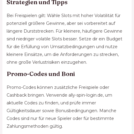
Strategien und Tipps
Bei Freispielen gilt: Wähle Slots mit hoher Volatilität für
potenziell größere Gewinne, aber sei vorbereitet auf
längere Durststrecken. Für kleinere, häufigere Gewinne
sind niedriger volatile Slots besser. Setze dir ein Budget
für die Erfüllung von Umsatzbedingungen und nutze
kleinere Einsätze, um die Anforderungen zu strecken,
ohne große Verlustrisiken einzugehen.
Promo-Codes und Boni
Promo-Codes können zusätzliche Freispiele oder
Cashback bringen. Verwende ally-spin-login.de, um
aktuelle Codes zu finden, und prüfe immer
Gültigkeitsdauer sowie Bonusbedingungen. Manche
Codes sind nur für neue Spieler oder für bestimmte
Zahlungsmethoden gültig.