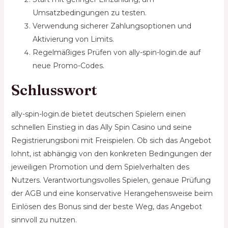
Umsatzbedingungen zu testen.
Verwendung sicherer Zahlungsoptionen und
Aktivierung von Limits.
Regelmäßiges Prüfen von ally-spin-login.de auf
neue Promo-Codes.
Schlusswort
ally-spin-login.de bietet deutschen Spielern einen
schnellen Einstieg in das Ally Spin Casino und seine
Registrierungsboni mit Freispielen. Ob sich das Angebot
lohnt, ist abhängig von den konkreten Bedingungen der
jeweiligen Promotion und dem Spielverhalten des
Nutzers. Verantwortungsvolles Spielen, genaue Prüfung
der AGB und eine konservative Herangehensweise beim
Einlösen des Bonus sind der beste Weg, das Angebot
sinnvoll zu nutzen.