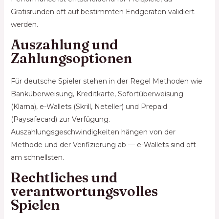
Gratisrunden oft auf bestimmten Endgeräten validiert
werden.
Auszahlung und
Zahlungsoptionen
Für deutsche Spieler stehen in der Regel Methoden wie
Banküberweisung, Kreditkarte, Sofortüberweisung
(Klarna), e-Wallets (Skrill, Neteller) und Prepaid
(Paysafecard) zur Verfügung.
Auszahlungsgeschwindigkeiten hängen von der
Methode und der Verifizierung ab — e-Wallets sind oft
am schnellsten.
Rechtliches und
verantwortungsvolles
Spielen