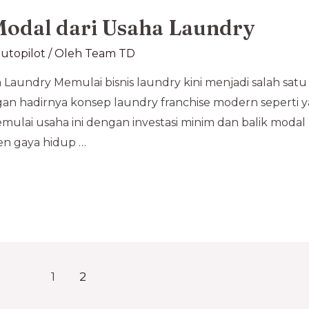
Modal dari Usaha Laundry
utopilot
/ Oleh
Team TD
a Laundry Memulai bisnis laundry kini menjadi salah sat
gan hadirnya konsep laundry franchise modern seperti 
emulai usaha ini dengan investasi minim dan balik modal
en gaya hidup …
1
2