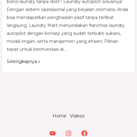
bisnis laundry tanpa ribet? Laundry autopilot solusinya!
Dengan sistem operasional yang berjalan otomatis, Anda
bisa mendapatkan penghasilan pasif tanpa terlibat
langsung. Laundry Mart menyediakan franchise laundry
autopilot dengan konsep yang sudah terbukti sukses,
modal ringan, serta manajemen yang efisien. Pilihan
tepat untuk berinvestasi di …
Selengkapnya »
Home
Videos