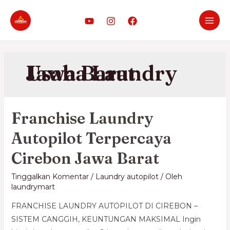
Usaha Laundry Jawa Barat
Franchise Laundry
Autopilot Terpercaya
Cirebon Jawa Barat
Tinggalkan Komentar
/
Laundry autopilot
/ Oleh
laundrymart
FRANCHISE LAUNDRY AUTOPILOT DI CIREBON –
SISTEM CANGGIH, KEUNTUNGAN MAKSIMAL Ingin