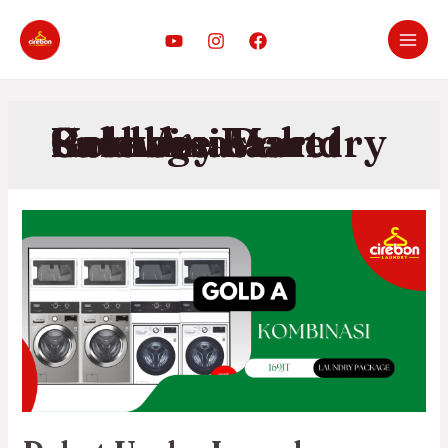
Sulawesi Paket Laundry Mart Gold A – Laundry Package Kombinasi