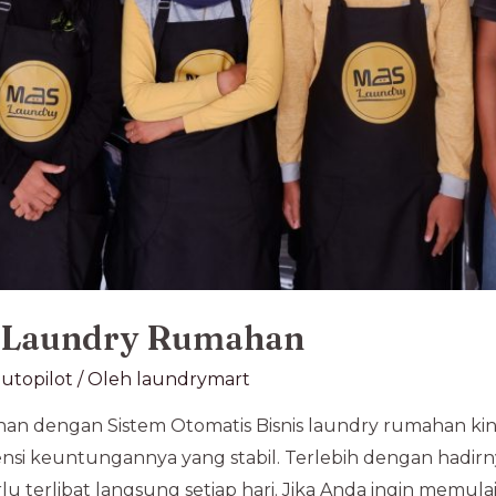
is Laundry Rumahan
utopilot
/ Oleh
laundrymart
han dengan Sistem Otomatis Bisnis laundry rumahan kini
si keuntungannya yang stabil. Terlebih dengan hadirny
lu terlibat langsung setiap hari. Jika Anda ingin mem