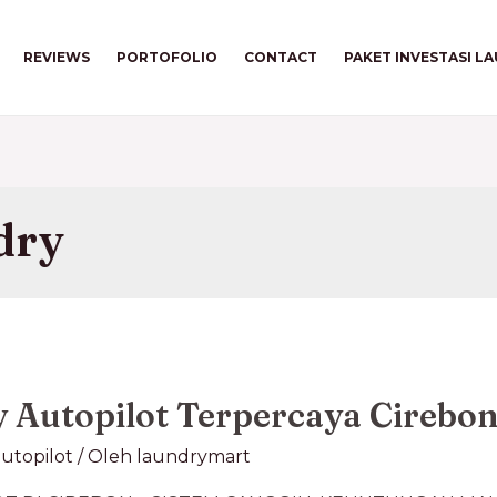
REVIEWS
PORTOFOLIO
CONTACT
PAKET INVESTASI L
dry
 Autopilot Terpercaya Cirebo
utopilot
/ Oleh
laundrymart