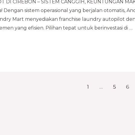
DI CIREBON – SISTEM CANGGIH, KEUNTUNGAN MAKSIMA
ya! Dengan sistem operasional yang berjalan otomatis, 
aundry Mart menyediakan franchise laundry autopilot d
emen yang efisien. Pilihan tepat untuk berinvestasi di …
1
…
5
6