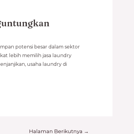
nguntungkan
impan potensi besar dalam sektor
at lebih memilih jasa laundry
janjikan, usaha laundry di
Halaman Berikutnya
→