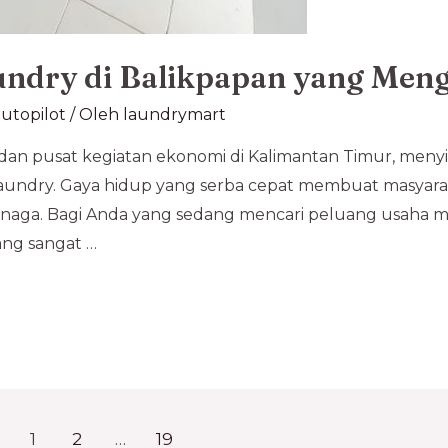
undry di Balikpapan yang Me
utopilot
/ Oleh
laundrymart
i dan pusat kegiatan ekonomi di Kalimantan Timur, meny
 laundry. Gaya hidup yang serba cepat membuat masyarak
ga. Bagi Anda yang sedang mencari peluang usaha men
ang sangat …
1
2
…
19