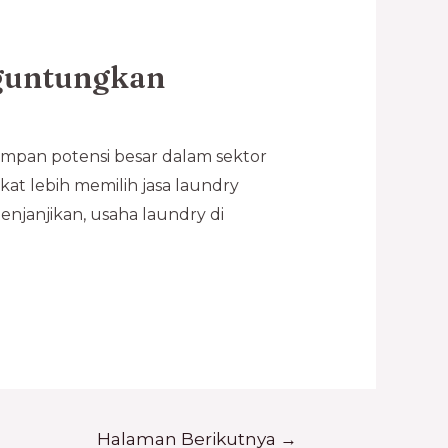
nguntungkan
impan potensi besar dalam sektor
at lebih memilih jasa laundry
janjikan, usaha laundry di
Halaman Berikutnya
→