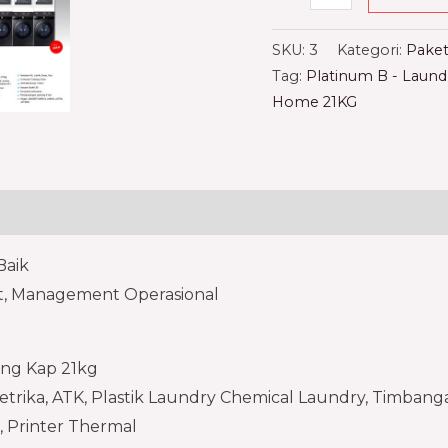
SKU:
3
Kategori:
Paket
Tag:
Platinum B - Lau
Home 21KG
)
Baik
et, Management Operasional
ng Kap 21kg​
rika, ATK, Plastik Laundry Chemical Laundry, Timbangan D
, Printer Thermal​