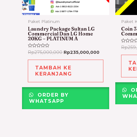
Paket Platinum
Paket 
Laundry Package Sultan LG
Coin 3
Commercial Dan LG Home
Comme
20KG – PLATINUM A
Dinilai
Rp
259
0
Dinilai
Rp
275,000,000
Rp
235,000,000
dari
0
5
dari
TA
5
TAMBAH KE
KE
KERANJANG
O
ORDER BY
WHA
WHATSAPP