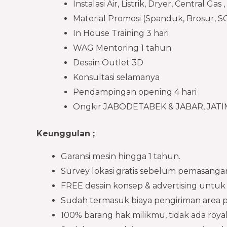
Instalasi Air, Listrik, Dryer, Central Gas , 
Material Promosi (Spanduk, Brosur, SOP
In House Training 3 hari​
WAG Mentoring 1 tahun​
Desain Outlet 3D​
Konsultasi selamanya​
Pendampingan opening 4 hari​
Ongkir JABODETABEK & JABAR, JATIM
Keunggulan ;
Garansi mesin hingga 1 tahun.
Survey lokasi gratis sebelum pemasanga
FREE desain konsep & advertising untuk
Sudah termasuk biaya pengiriman area p
100% barang hak milikmu, tidak ada roya