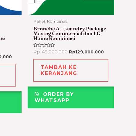
Paket Kombinasi
Bronche A – Laundry Package
Maytag Commercial dan LG
me
Home Kombinasi
Dinilai
Rp
149,000,000
Rp
129,000,000
0
0,000
dari
5
TAMBAH KE
KERANJANG
ORDER BY
WHATSAPP