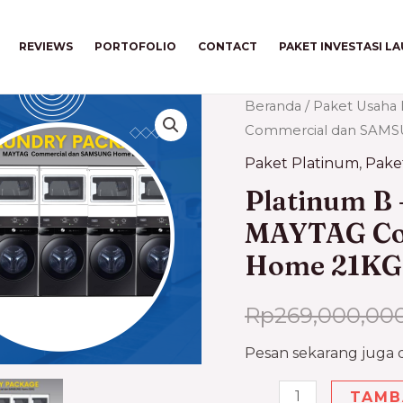
REVIEWS
PORTOFOLIO
CONTACT
PAKET INVESTASI L
Beranda
/
Paket Usaha 
Commercial dan SAM
Paket Platinum
,
Pake
Platinum B
MAYTAG Co
Home 21KG
Rp
269,000,00
Pesan sekarang juga
TAMB