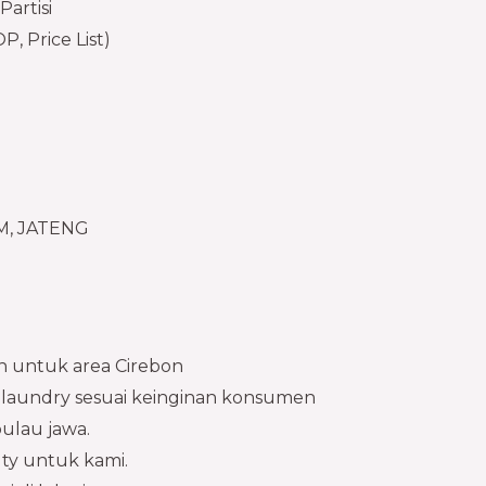
Partisi​
, Price List)​
, JATENG​
n untuk area Cirebon
 laundry sesuai keinginan konsumen
ulau jawa.
lty untuk kami.