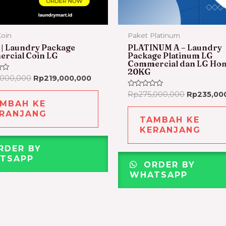
Koin
Paket Platinum
 | Laundry Package
PLATINUM A – Laundry
rcial Coin LG
Package Platinum LG
Commercial dan LG Ho
20KG
,000,000
Rp
219,000,000
Dinilai
Rp
275,000,000
Rp
235,00
0
MBAH KE
dari
5
RANJANG
TAMBAH KE
KERANJANG
RDER BY
TSAPP
ORDER BY
WHATSAPP