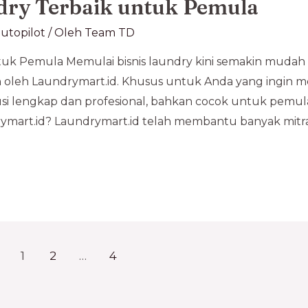
dry Terbaik untuk Pemula
utopilot
/ Oleh
Team TD
uk Pemula Memulai bisnis laundry kini semakin mudah 
n oleh Laundrymart.id. Khusus untuk Anda yang ingin mem
i lengkap dan profesional, bahkan cocok untuk pemula
ymart.id? Laundrymart.id telah membantu banyak mitr
1
2
…
4