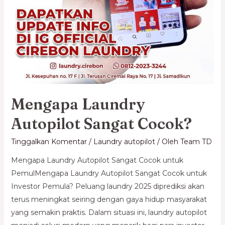
Mengapa Laundry
Autopilot Sangat Cocok?
Tinggalkan Komentar
/
Laundry autopilot
/ Oleh
Team TD
Mengapa Laundry Autopilot Sangat Cocok untuk
PemulMengapa Laundry Autopilot Sangat Cocok untuk
Investor Pemula? Peluang laundry 2025 diprediksi akan
terus meningkat seiring dengan gaya hidup masyarakat
yang semakin praktis. Dalam situasi ini, laundry autopilot