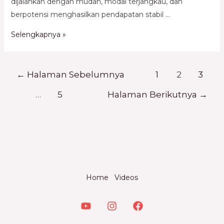
dijalankan dengan mudah, modal terjangkau, dan
berpotensi menghasilkan pendapatan stabil …
Selengkapnya »
←
Halaman Sebelumnya
1
2
3
…
5
Halaman Berikutnya
→
Home
Videos